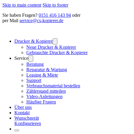
Skip to main content
Skip to footer
Sie haben Fragen?
0151 416 143 94
oder
per Mail
service@cs-kopierer.de
Drucker & Kopierer
Neue Drucker & Kopierer
Gebrauchte Drucker & Kopierer
Service
Beratung
Reparatur & Wartung
Leasing & Miete
Support
Verbrauchsmaterial bestellen
Zählerstand mitteilen
Video-Anleitungen
Häufige Fragen
Über uns
Kontakt
Wunschgerät
Konfigurieren