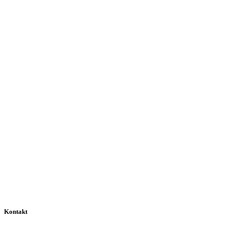
Zurück
Unverbindliches Angebot anfragen
Kontakt